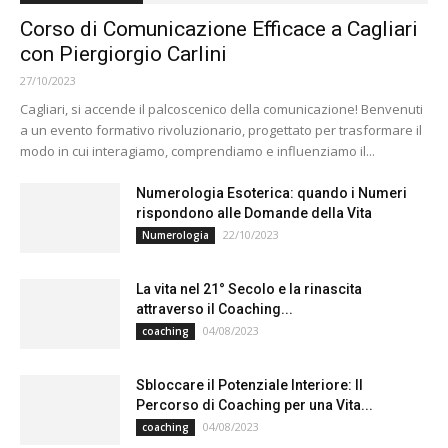
Corso di Comunicazione Efficace a Cagliari
con Piergiorgio Carlini
27/10/2023
Cagliari, si accende il palcoscenico della comunicazione! Benvenuti
a un evento formativo rivoluzionario, progettato per trasformare il
modo in cui interagiamo, comprendiamo e influenziamo il...
Numerologia Esoterica: quando i Numeri
rispondono alle Domande della Vita
22/10/2023
Numerologia
La vita nel 21° Secolo e la rinascita
attraverso il Coaching...
04/08/2023
coaching
Sbloccare il Potenziale Interiore: Il
Percorso di Coaching per una Vita...
04/08/2023
coaching