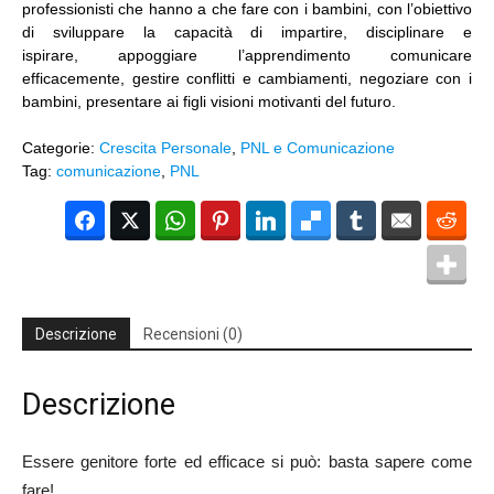
professionisti che hanno a che fare con i bambini, con l’obiettivo
di sviluppare la capacità di impartire, disciplinare e
ispirare, appoggiare l’apprendimento comunicare
efficacemente, gestire conflitti e cambiamenti, negoziare con i
bambini, presentare ai figli visioni motivanti del futuro.
Categorie:
Crescita Personale
,
PNL e Comunicazione
Tag:
comunicazione
,
PNL
Facebook
Twitter
WhatsApp
Pinterest
LinkedIn
Del
Tumblr
Email
Red
Descrizione
Recensioni (0)
Descrizione
Essere genitore forte ed efficace si può: basta sapere come
fare!