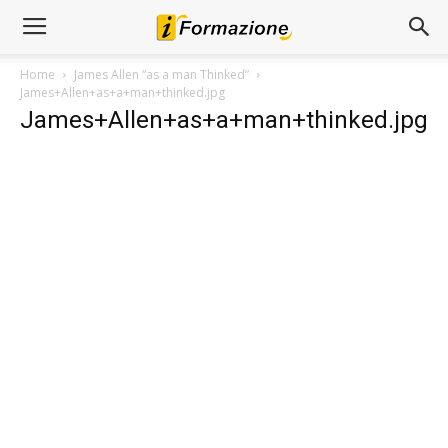
Home
James Allen “as a man Thinked”
James+Allen+as+a+man+thinked.jpg
James+Allen+as+a+man+thinked.jpg