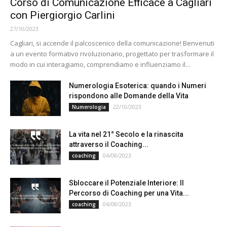
Corso di Comunicazione Efficace a Cagliari
con Piergiorgio Carlini
27/10/2023
Cagliari, si accende il palcoscenico della comunicazione! Benvenuti
a un evento formativo rivoluzionario, progettato per trasformare il
modo in cui interagiamo, comprendiamo e influenziamo il...
Numerologia Esoterica: quando i Numeri
rispondono alle Domande della Vita
22/10/2023
Numerologia
La vita nel 21° Secolo e la rinascita
attraverso il Coaching...
04/08/2023
coaching
Sbloccare il Potenziale Interiore: Il
Percorso di Coaching per una Vita...
04/08/2023
coaching