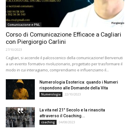
Comunicazione e PNL
Corso di Comunicazione Efficace a Cagliari
con Piergiorgio Carlini
27/10/2023
Cagliari, si accende il palcoscenico della comunicazione! Benvenuti
a un evento formativo rivoluzionario, progettato per trasformare il
modo in cui interagiamo, comprendiamo e influenziamo il...
Numerologia Esoterica: quando i Numeri
rispondono alle Domande della Vita
22/10/2023
Numerologia
La vita nel 21° Secolo e la rinascita
attraverso il Coaching...
04/08/2023
coaching