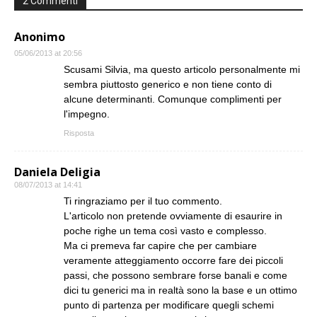
2 Commenti
Anonimo
05/06/2013 at 20:56
Scusami Silvia, ma questo articolo personalmente mi
sembra piuttosto generico e non tiene conto di
alcune determinanti. Comunque complimenti per
l'impegno.
Risposta
Daniela Deligia
08/07/2013 at 14:41
Ti ringraziamo per il tuo commento.
L'articolo non pretende ovviamente di esaurire in
poche righe un tema così vasto e complesso.
Ma ci premeva far capire che per cambiare
veramente atteggiamento occorre fare dei piccoli
passi, che possono sembrare forse banali e come
dici tu generici ma in realtà sono la base e un ottimo
punto di partenza per modificare quegli schemi