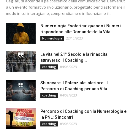
Cagliari, si accende il palcoscenico della comunicazione! Benvenuti
a un evento formativo rivoluzionario, progettato per trasformare il
modo in cui interagiamo, comprendiamo e influenziamo il...
Numerologia Esoterica: quando i Numeri
rispondono alle Domande della Vita
22/10/2023
Numerologia
La vita nel 21° Secolo e la rinascita
attraverso il Coaching...
04/08/2023
coaching
Sbloccare il Potenziale Interiore: Il
Percorso di Coaching per una Vita...
04/08/2023
coaching
Percorso di Coaching con la Numerologia e
la PNL: 5 incontri
03/08/2023
coaching