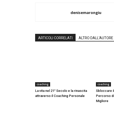
denisemarongiu
ARTICOLI CORRELATI
ALTRO DALL'AUTORE
coaching
coaching
La vita nel 21° Secolo e la rinascita
Sbloccare il
attraverso il Coaching Personale
Percorso di
Migliore