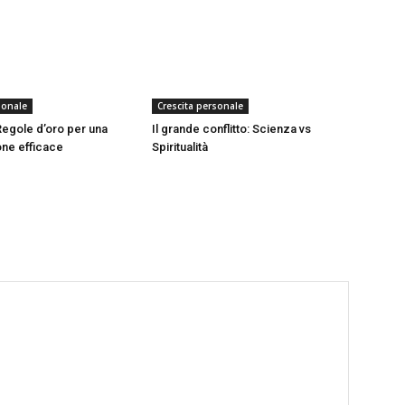
sonale
Crescita personale
 Regole d’oro per una
Il grande conflitto: Scienza vs
ne efficace
Spiritualità