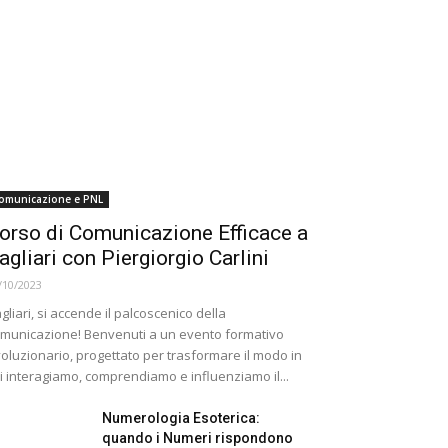
omunicazione e PNL
orso di Comunicazione Efficace a
agliari con Piergiorgio Carlini
/10/2023
gliari, si accende il palcoscenico della
municazione! Benvenuti a un evento formativo
voluzionario, progettato per trasformare il modo in
i interagiamo, comprendiamo e influenziamo il...
Numerologia Esoterica:
quando i Numeri rispondono