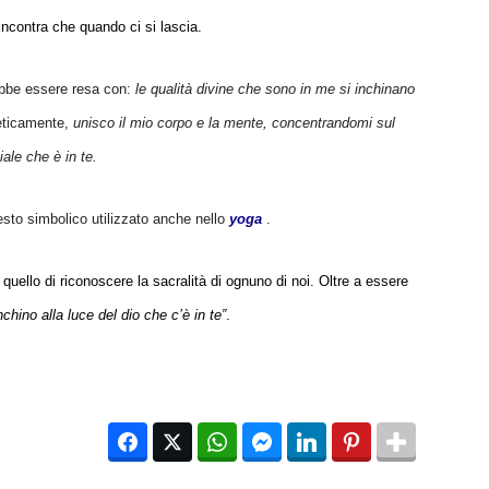
incontra che quando ci si lascia.
rebbe essere resa con:
le qualità divine che sono in me si inchinano
eticamente,
unisco il mio corpo e la mente, concentrandomi sul
ale che è in te.
esto simbolico utilizzato anche nello
yoga
.
 quello di riconoscere la sacralità di ognuno di noi. Oltre a essere
nchino alla luce del dio che c’è in te”
.
Facebook
Twitter
WhatsApp
Facebook Messenger
LinkedIn
Pinterest