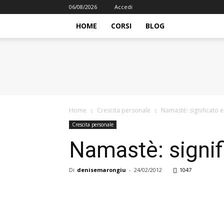
06/08/2026
Accedi
HOME
CORSI
BLOG
iFormazione
Home
Crescita personale
Namastè: significato e 
Crescita personale
Namastè: signifi
Di
denisemarongiu
-
24/02/2012
1047