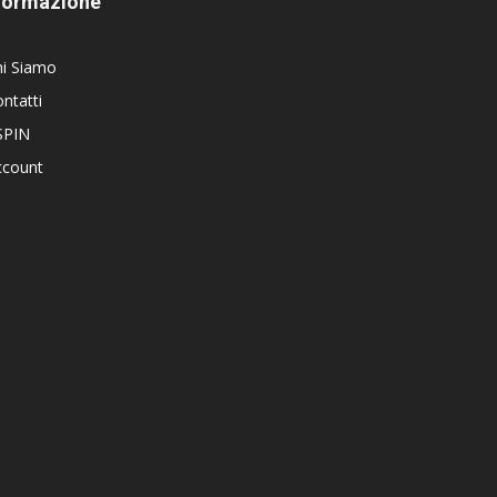
Formazione
hi Siamo
ntatti
SPIN
ccount