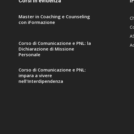
Corsi in evidenza
i
Master in Coaching e Counseling
C
con iFormazione
Co
A
Corso di Comunicazione e PNL: la
A
Dichiarazione di Missione
Personale
Corso di Comunicazione e PNL:
impara a vivere
nell'Interdipendenza