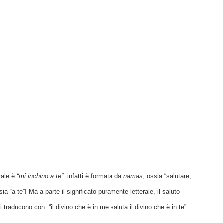
erale è
“mi inchino a te”
: infatti è formata da
namas
, ossia “salutare,
sia “a te”! Ma a parte il significato puramente letterale, il saluto
i traducono con: “il divino che è in me saluta il divino che è in te”.