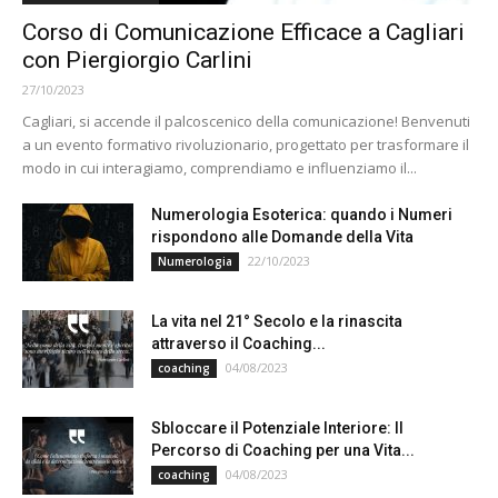
Corso di Comunicazione Efficace a Cagliari
con Piergiorgio Carlini
27/10/2023
Cagliari, si accende il palcoscenico della comunicazione! Benvenuti
a un evento formativo rivoluzionario, progettato per trasformare il
modo in cui interagiamo, comprendiamo e influenziamo il...
Numerologia Esoterica: quando i Numeri
rispondono alle Domande della Vita
22/10/2023
Numerologia
La vita nel 21° Secolo e la rinascita
attraverso il Coaching...
04/08/2023
coaching
Sbloccare il Potenziale Interiore: Il
Percorso di Coaching per una Vita...
04/08/2023
coaching