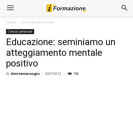
Home
Crescita personale
Crescita personale
Educazione: seminiamo un
atteggiamento mentale
positivo
Di
denisemarongiu
-
10/07/2012
760