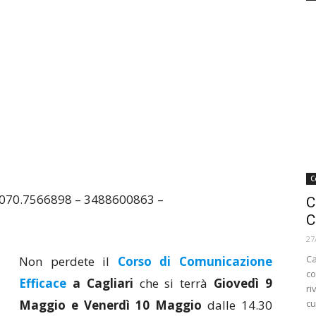
C
070.7566898 – 3488600863 –
C
C
27
Ca
Non perdete il
Corso di Comunicazione
co
Efficace
a Cagliari
che si terrà
Giovedì 9
ri
Maggio e Venerdì 10 Maggio
dalle 14.30
cu