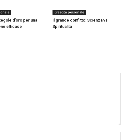
sonale
Crescita personale
 Regole d’oro per una
Il grande conflitto: Scienza vs
ne efficace
Spiritualità