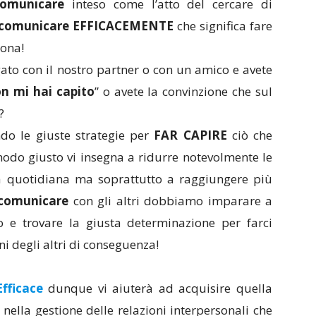
comunicare
inteso come l’atto del cercare di
comunicare EFFICACEMENTE
che significa fare
sona!
gato con il nostro partner o con un amico e avete
n mi hai capito
” o avete la convinzione che sul
?
do le giuste strategie per
FAR CAPIRE
ciò che
odo giusto vi insegna a ridurre notevolmente le
vita quotidiana ma soprattutto a raggiungere più
comunicare
con gli altri dobbiamo imparare a
ro e trovare la giusta determinazione per farci
ni degli altri di conseguenza!
fficace
dunque vi aiuterà ad acquisire quella
à nella gestione delle relazioni interpersonali che