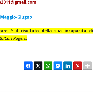
ne2011@gmail.co
m
di Maggio-Giugno
are è il risultato della sua incapacità di
o.
(Carl Rogers)
Facebook
Twitter
WhatsApp
Facebook Messenger
LinkedIn
Pinterest