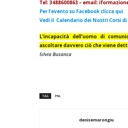
Tel: 3488600863 – email: iformazio
Per l’evento su Facebook clicca qui
Vedi il Calendario dei Nostri Corsi 
L’incapacità dell’uomo di comunic
ascoltare davvero ciò che viene dett
Silvia Busanca
TAG
PNL
denisemarongiu