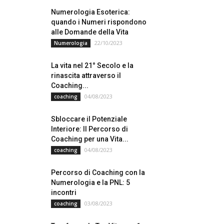
Numerologia Esoterica:
quando i Numeri rispondono
alle Domande della Vita
22/10/2023
Numerologia
La vita nel 21° Secolo e la
rinascita attraverso il
Coaching...
04/08/2023
coaching
Sbloccare il Potenziale
Interiore: Il Percorso di
Coaching per una Vita...
04/08/2023
coaching
Percorso di Coaching con la
Numerologia e la PNL: 5
incontri
03/08/2023
coaching