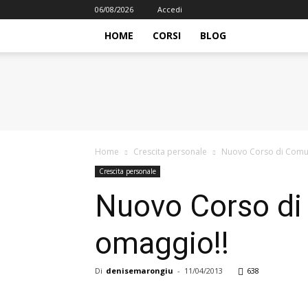
06/08/2026
Accedi
HOME
CORSI
BLOG
iFormazione
Home
Crescita personale
Nuovo Corso di Comuni
Crescita personale
Nuovo Corso di 
omaggio!!
Di
denisemarongiu
-
11/04/2013
638