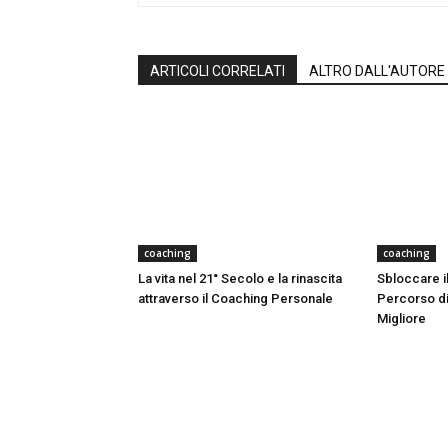
ARTICOLI CORRELATI
ALTRO DALL'AUTORE
coaching
coaching
La vita nel 21° Secolo e la rinascita
Sbloccare il
attraverso il Coaching Personale
Percorso di
Migliore