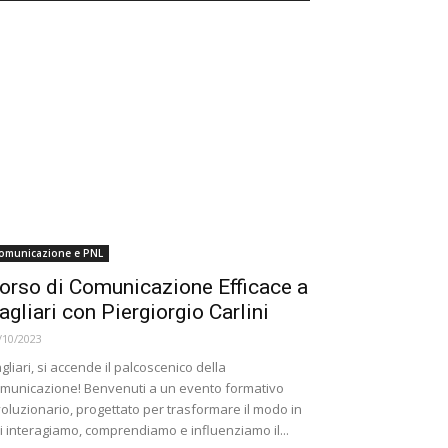
omunicazione e PNL
orso di Comunicazione Efficace a
agliari con Piergiorgio Carlini
/10/2023
gliari, si accende il palcoscenico della
municazione! Benvenuti a un evento formativo
voluzionario, progettato per trasformare il modo in
i interagiamo, comprendiamo e influenziamo il...