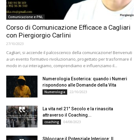
Comunicazione e PNL
Corso di Comunicazione Efficace a Cagliari
con Piergiorgio Carlini
27/10/2023
Cagliari, si accende il palcoscenico della comunicazione! Benvenuti
a un evento formativo rivoluzionario, progettato per trasformare il
modo in cui interagiamo, comprendiamo e influenziamo il...
Numerologia Esoterica: quando i Numeri
rispondono alle Domande della Vita
22/10/2023
Numerologia
La vita nel 21° Secolo e la rinascita
attraverso il Coaching...
04/08/2023
coaching
Sbloccare il Potenziale Interiore: Il