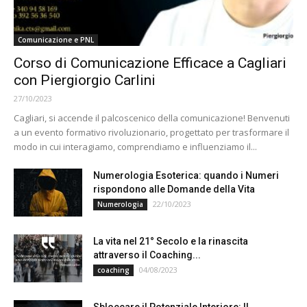
Comunicazione e PNL
Corso di Comunicazione Efficace a Cagliari
con Piergiorgio Carlini
27/10/2023
Cagliari, si accende il palcoscenico della comunicazione! Benvenuti
a un evento formativo rivoluzionario, progettato per trasformare il
modo in cui interagiamo, comprendiamo e influenziamo il...
Numerologia Esoterica: quando i Numeri
rispondono alle Domande della Vita
22/10/2023
Numerologia
La vita nel 21° Secolo e la rinascita
attraverso il Coaching...
04/08/2023
coaching
Sbloccare il Potenziale Interiore: Il