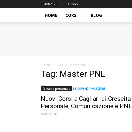
06/08/2026
Accedi
HOME
CORSI
BLOG
iFormazione
Home
Tag
Master PNL
Tag: Master PNL
Crescita personale
Nuovi Corsi a Cagliari di Crescita
Personale, Comunicazione e PNL
10/05/2018