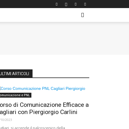
ULTIMI ARTICOLI
omunicazione e PNL
orso di Comunicazione Efficace a
agliari con Piergiorgio Carlini
/10/2023
gliari, si accende il palcoscenico della