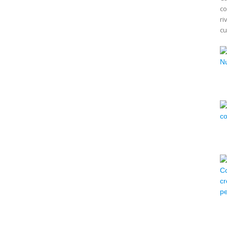
co
ri
cu