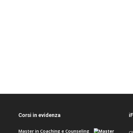
Corsi in evidenza
i
Master in Coaching e Counseling
C