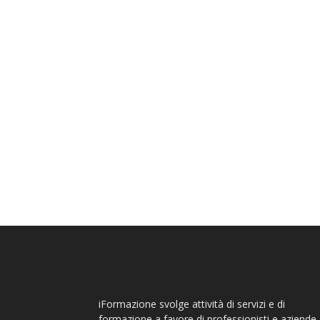
iFormazione svolge attività di servizi e di
formazione a favore di professionisti e aziende,