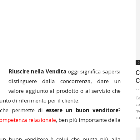
C
Riuscire nella Vendita
oggi significa sapersi
C
C
distinguere dalla concorrenza, dare un
27
valore aggiunto al prodotto o al servizio che
Ca
nto di riferimento per il cliente.
co
 che permette di
essere un buon venditore
?
ri
cu
ompetenza relazionale
, ben più importante della
 un buon venditore è colui che punta più alla