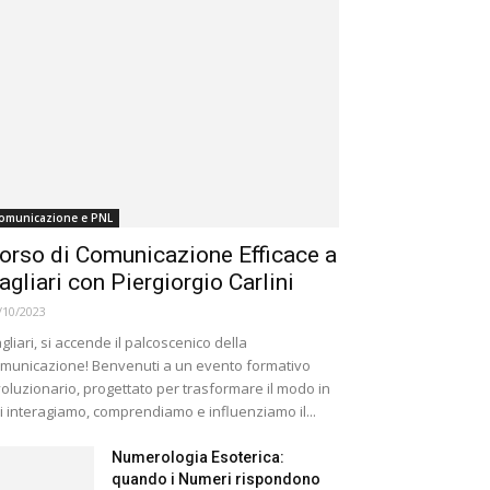
omunicazione e PNL
orso di Comunicazione Efficace a
agliari con Piergiorgio Carlini
/10/2023
gliari, si accende il palcoscenico della
municazione! Benvenuti a un evento formativo
voluzionario, progettato per trasformare il modo in
i interagiamo, comprendiamo e influenziamo il...
Numerologia Esoterica:
quando i Numeri rispondono