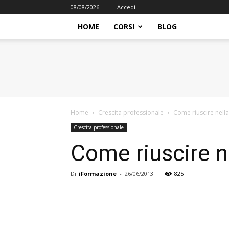
08/08/2026
Accedi
HOME
CORSI
BLOG
iFormazione
Home
Crescita professionale
Come riuscire nell
Crescita professionale
Come riuscire n
Di
iFormazione
-
26/06/2013
825