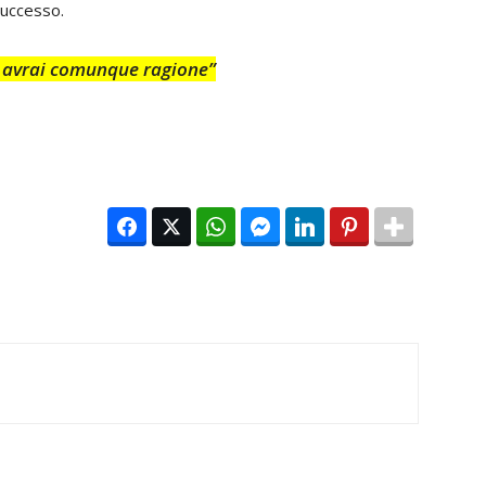
 successo.
la avrai comunque ragione”
Facebook
Twitter
WhatsApp
Facebook Messenger
LinkedIn
Pinterest