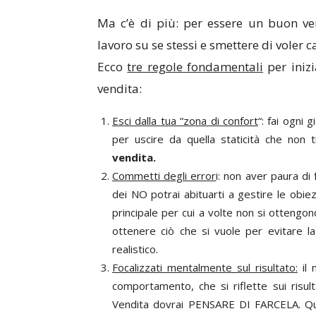
Ma c’è di più: per essere un buon ven
lavoro su se stessi e smettere di voler c
Ecco
tre regole fondamentali
per inizi
vendita:
Esci dalla tua “zona di confort
“: fai ogni
per uscire da quella staticità che non
vendita.
Commetti degli error
i: non aver paura di 
dei NO potrai abituarti a gestire le obiez
principale per cui a volte non si ottengono 
ottenere ciò che si vuole per evitare la
realistico.
Focalizzati mentalmente sul risultato:
il 
comportamento, che si riflette sui risult
Vendita dovrai PENSARE DI FARCELA. Quel