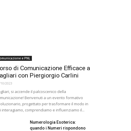
omunicazione e PNL
orso di Comunicazione Efficace a
agliari con Piergiorgio Carlini
/10/2023
gliari, si accende il palcoscenico della
municazione! Benvenuti a un evento formativo
voluzionario, progettato per trasformare il modo in
i interagiamo, comprendiamo e influenziamo il...
Numerologia Esoterica:
quando i Numeri rispondono