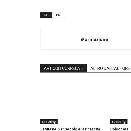
TAG
PNL
iFormazione
ARTICOLI CORRELATI
ALTRO DALL'AUTORE
coaching
coaching
La vita nel 21° Secolo e la rinascita
Sbloccare il