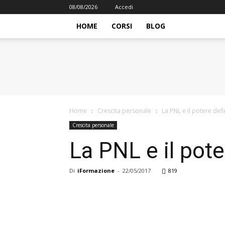
08/08/2026
Accedi
HOME
CORSI
BLOG
iFormazione
Home
Crescita personale
La PNL e il potere del
Crescita personale
La PNL e il pot
Di
iFormazione
-
22/05/2017
819