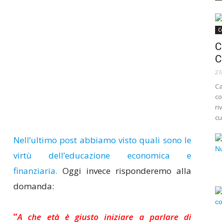
C
C
C
27
Ca
co
ri
cu
Nell’ultimo post abbiamo visto quali sono le
virtù dell’educazione economica e
finanziaria.
Oggi invece risponderemo alla
domanda:
“
A che età è giusto iniziare a parlare di