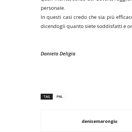
personale.
In questi casi credo che sia più effica
dicendogli quanto siete soddisfatti e or
Daniela Deligia
TAG
PNL
denisemarongiu