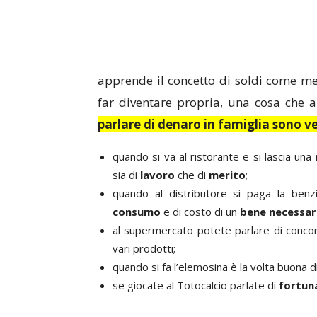
apprende il concetto di soldi come m
far diventare propria, una cosa che 
parlare di denaro in famiglia sono 
quando si va al ristorante e si lascia una
sia di
lavoro
che di
merito
;
quando al distributore si paga la benz
consumo
e di costo di un
bene necessar
al supermercato potete parlare di concorr
vari prodotti;
quando si fa l’elemosina è la volta buona d
se giocate al Totocalcio parlate di
fortun