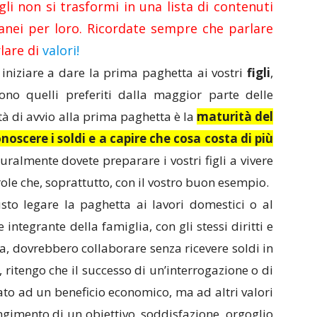
igli non si trasformi in una lista di contenuti
anei per loro. Ricordate sempre che parlare
rlare di
valori!
 iniziare a dare la prima paghetta ai vostri
figli
,
ono quelli preferiti dalla maggior parte delle
tà di avvio alla prima paghetta è la
maturità del
noscere i soldi e a capire che cosa costa di più
turalmente dovete preparare i vostri figli a vivere
ole che, soprattutto, con il vostro buon esempio.
sto legare la paghetta ai lavori domestici o al
 integrante della famiglia, con gli stessi diritti e
casa, dovrebbero collaborare senza ricevere soldi in
ritengo che il successo di un’interrogazione o di
o ad un beneficio economico, ma ad altri valori
ngimento di un obiettivo, soddisfazione, orgoglio