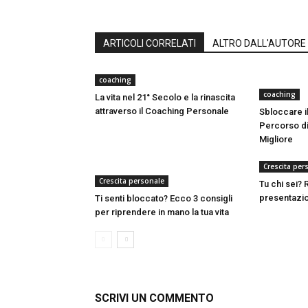
ARTICOLI CORRELATI
ALTRO DALL'AUTORE
coaching
coaching
La vita nel 21° Secolo e la rinascita
attraverso il Coaching Personale
Sbloccare il
Percorso di
Migliore
Crescita per
Crescita personale
Tu chi sei?
presentazio
Ti senti bloccato? Ecco 3 consigli
per riprendere in mano la tua vita
SCRIVI UN COMMENTO