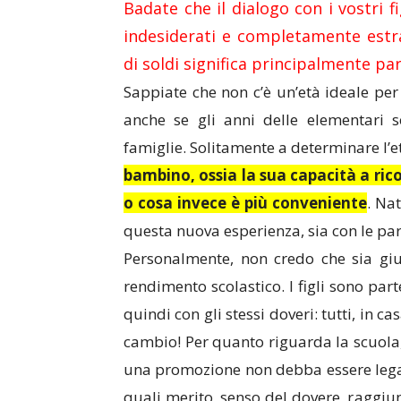
Badate che il dialogo con i vostri f
indesiderati e completamente estr
di soldi significa principalmente pa
Sappiate che non c’è un’età ideale per
anche se gli anni delle elementari s
famiglie. Solitamente a determinare l’e
bambino, ossia la sua capacità a rico
o cosa invece è più conveniente
. Na
questa nuova esperienza, sia con le par
Personalmente, non credo che sia giu
rendimento scolastico. I figli sono parte
quindi con gli stessi doveri: tutti, in 
cambio! Per quanto riguarda la scuola, 
una promozione non debba essere legat
quali merito, senso del dovere, raggiu