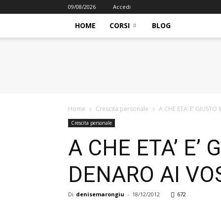
09/08/2026
Accedi
HOME
CORSI
BLOG
iFormazione
Home
Crescita personale
A CHE ETA’ E’ GIUSTO 
Crescita personale
A CHE ETA’ E’ 
DENARO AI VOS
Di
denisemarongiu
-
18/12/2012
672