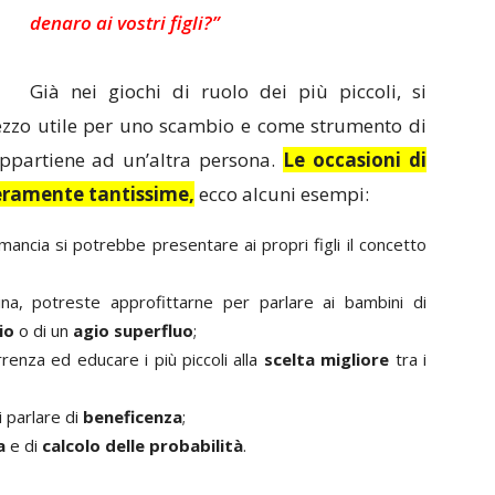
denaro ai vostri figli?”
Già nei giochi di ruolo dei più piccoli, si
ezzo utile per uno scambio e come strumento di
appartiene ad un’altra persona.
Le occasioni di
veramente tantissime,
ecco alcuni esempi:
 mancia si potrebbe presentare ai propri figli il concetto
ina, potreste approfittarne per parlare ai bambini di
io
o di un
agio superfluo
;
enza ed educare i più piccoli alla
scelta migliore
tra i
i parlare di
beneficenza
;
a
e di
calcolo delle probabilità
.