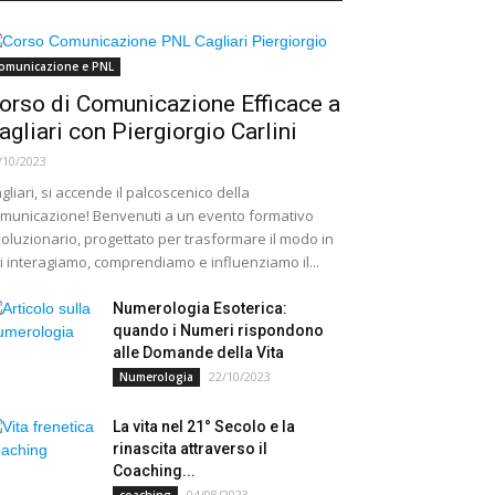
omunicazione e PNL
orso di Comunicazione Efficace a
agliari con Piergiorgio Carlini
/10/2023
gliari, si accende il palcoscenico della
municazione! Benvenuti a un evento formativo
voluzionario, progettato per trasformare il modo in
i interagiamo, comprendiamo e influenziamo il...
Numerologia Esoterica:
quando i Numeri rispondono
alle Domande della Vita
22/10/2023
Numerologia
La vita nel 21° Secolo e la
rinascita attraverso il
Coaching...
04/08/2023