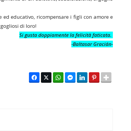
ce ed educativo, ricompensare i figli con amore e
gogliosi di loro!
Si gusta doppiamente la felicità faticata.
-Baltasar Gracián-
Facebook
Twitter
WhatsApp
Facebook Messenger
LinkedIn
Pinterest