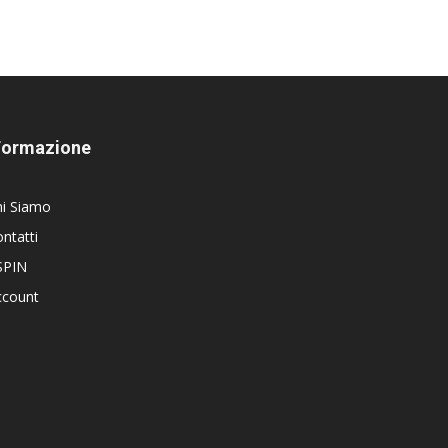
Formazione
hi Siamo
ntatti
SPIN
ccount