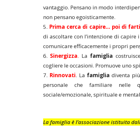
vantaggio. Pensano in modo interdipende
non pensano egoisticamente.
5.
Prima cerca di capire… poi di farti
di ascoltare con l’intenzione di capire i
comunicare efficacemente i propri pensi
6.
Sinergizza
.
La
famiglia
costruisc
cogliere le occasioni. Promuove uno sp
7.
Rinnovati
. La
famiglia
diventa più
personale che familiare nelle qu
sociale/emozionale, spirituale e mental
La famiglia è l’associazione istituita d