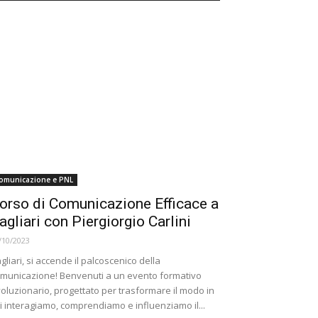
omunicazione e PNL
orso di Comunicazione Efficace a
agliari con Piergiorgio Carlini
/10/2023
gliari, si accende il palcoscenico della
municazione! Benvenuti a un evento formativo
voluzionario, progettato per trasformare il modo in
i interagiamo, comprendiamo e influenziamo il...