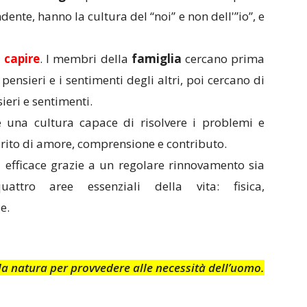
nte, hanno la cultura del “noi” e non dell'”io”, e
 capire
. I membri della
famiglia
cercano prima
 pensieri e i sentimenti degli altri, poi cercano di
eri e sentimenti.
e una cultura capace di risolvere i problemi e
irito di amore, comprensione e contributo.
 efficace grazie a un regolare rinnovamento sia
attro aree essenziali della vita: fisica,
e.
alla natura per provvedere alle necessità dell’uomo.