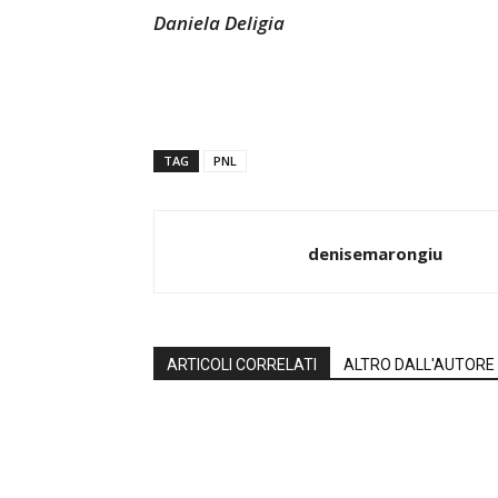
Daniela Deligia
TAG
PNL
denisemarongiu
ARTICOLI CORRELATI
ALTRO DALL'AUTORE