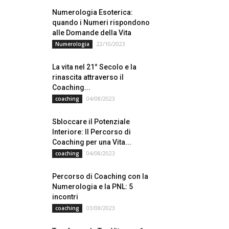
Numerologia Esoterica:
quando i Numeri rispondono
alle Domande della Vita
22/10/2023
Numerologia
La vita nel 21° Secolo e la
rinascita attraverso il
Coaching...
04/08/2023
coaching
Sbloccare il Potenziale
Interiore: Il Percorso di
Coaching per una Vita...
04/08/2023
coaching
Percorso di Coaching con la
Numerologia e la PNL: 5
incontri
03/08/2023
coaching