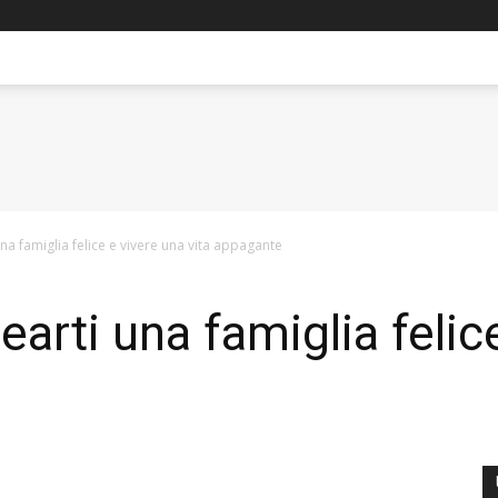
una famiglia felice e vivere una vita appagante
rearti una famiglia felic