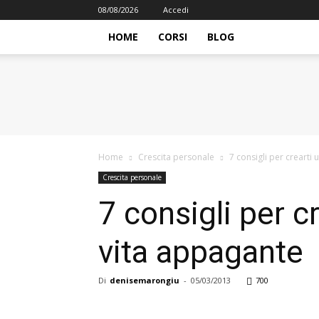
08/08/2026
Accedi
HOME
CORSI
BLOG
iFormazione
Home
Crescita personale
7 consigli per crearti 
Crescita personale
7 consigli per c
vita appagante
Di
denisemarongiu
-
05/03/2013
700