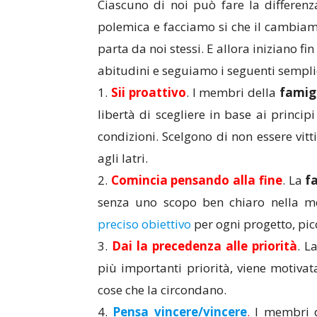
Ciascuno di noi può fare la differenza
polemica e facciamo si che il cambiam
parta da noi stessi. E allora iniziano f
abitudini e seguiamo i seguenti sempli
1.
Sii proattivo
. I membri della
famig
libertà di scegliere in base ai principi
condizioni. Scelgono di non essere vitt
agli latri.
2.
Comincia pensando alla fine
. La
f
senza uno scopo ben chiaro nella m
preciso obiettivo
per ogni progetto, pic
3.
Dai la precedenza alle priorità
. L
più importanti priorità, viene motivata
cose che la circondano.
4.
Pensa vincere/vincere
.
I membri 