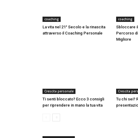
coaching
coaching
La vita nel 21° Secolo e la rinascita
Sbloccare il
attraverso il Coaching Personale
Percorso di
Migliore
Crescita personale
Crescita per
Ti senti bloccato? Ecco 3 consigli
Tu chi sei?
per riprendere in mano la tua vita
presentazio