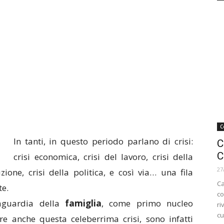
C
In tanti, in questo periodo parlano di crisi:
C
C
crisi economica, crisi del lavoro, crisi della
27
truzione, crisi della politica, e così via… una fila
Ca
te.
co
vaguardia della
famiglia
, come primo nucleo
ri
cu
e anche questa celeberrima crisi, sono infatti