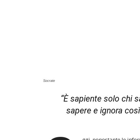
Socrate
“È sapiente solo chi sa
sapere e ignora così
ggi, nonostante le infor