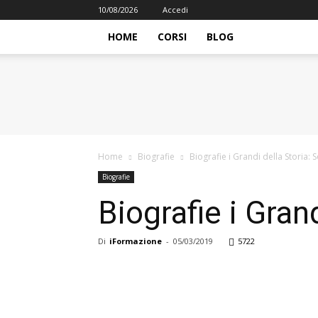
10/08/2026
Accedi
HOME
CORSI
BLOG
iFormazione
Home
Biografie
Biografie i Grandi della Storia: S
Biografie
Biografie i Grand
Di
iFormazione
-
05/03/2019
5722