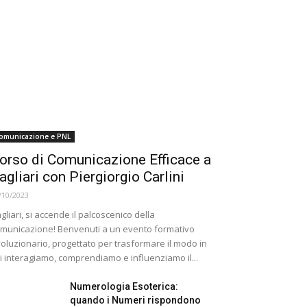
omunicazione e PNL
orso di Comunicazione Efficace a
agliari con Piergiorgio Carlini
/10/2023
gliari, si accende il palcoscenico della
municazione! Benvenuti a un evento formativo
voluzionario, progettato per trasformare il modo in
i interagiamo, comprendiamo e influenziamo il...
Numerologia Esoterica:
quando i Numeri rispondono