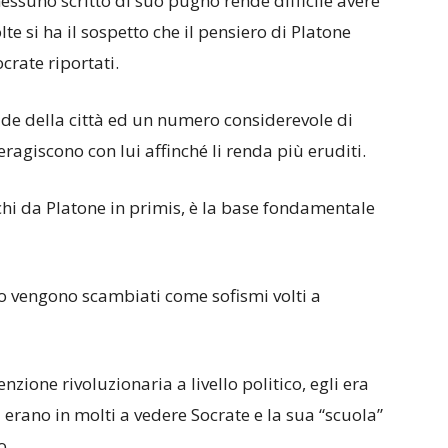
nessuno scritto di suo pugno rende difficile avere
olte si ha il sospetto che il pensiero di Platone
crate riportati.
rade della città ed un numero considerevole di
eragiscono con lui affinché li renda più eruditi.
cchi da Platone in primis, è la base fondamentale
o vengono scambiati come sofismi volti a
zione rivoluzionaria a livello politico, egli era
a erano in molti a vedere Socrate e la sua “scuola”
o.