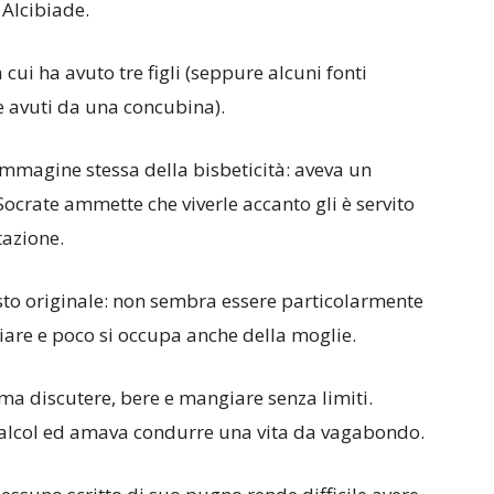
 Alcibiade.
 cui ha avuto tre figli (seppure alcuni fonti
e avuti da una concubina).
’immagine stessa della bisbeticità: aveva un
o Socrate ammette che viverle accanto gli è servito
tazione.
sto originale: non sembra essere particolarmente
iare e poco si occupa anche della moglie.
ma discutere, bere e mangiare senza limiti.
l’alcol ed amava condurre una vita da vagabondo.