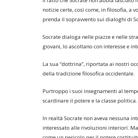
Il fatto che Socrate non abbia lasciato 
notizie certe, così come, in filosofia, a v
prenda il sopravvento sui dialoghi di So
Socrate dialoga nelle piazze e nelle st
giovani, lo ascoltano con interesse e int
La sua “dottrina”, riportata ai nostri o
della tradizione filosofica occidentale.
Purtroppo i suoi insegnamenti al temp
scardinare il potere e la classe politica.
In realtà Socrate non aveva nessuna inten
interessato alle rivoluzioni interiori. M
come un pericolo per il potere costituit