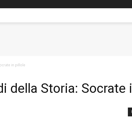
ocrate in pillole
i della Storia: Socrate i