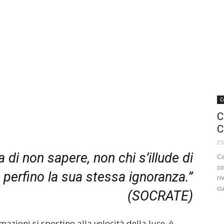
C
C
C
27
 di non sapere, non chi s’illude di
Ca
co
 perfino la sua stessa ignoranza.”
ri
cu
(SOCRATE)
mazioni si spostino alla velocità della luce, è