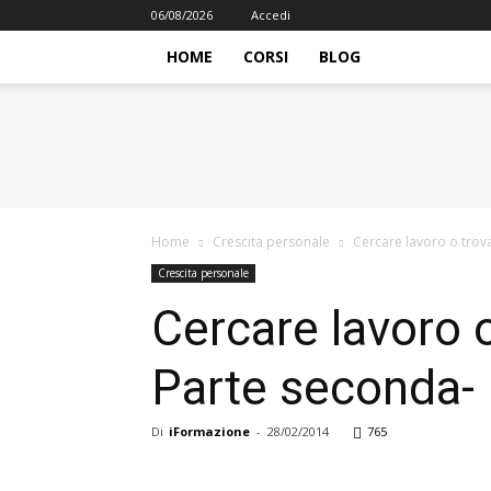
06/08/2026
Accedi
HOME
CORSI
BLOG
iFormazione
Home
Crescita personale
Cercare lavoro o trova
Crescita personale
Cercare lavoro o
Parte seconda-
Di
iFormazione
-
28/02/2014
765