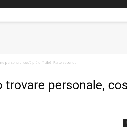
re personale, cos’è più difficile? -Parte seconda-
 trovare personale, cos’è