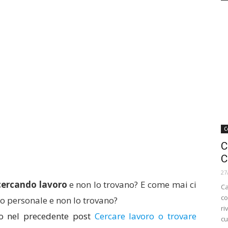
C
C
C
27
cercando lavoro
e non lo trovano? E come mai ci
Ca
co
o personale e non lo trovano?
ri
o nel precedente post
Cercare lavoro o trovare
cu