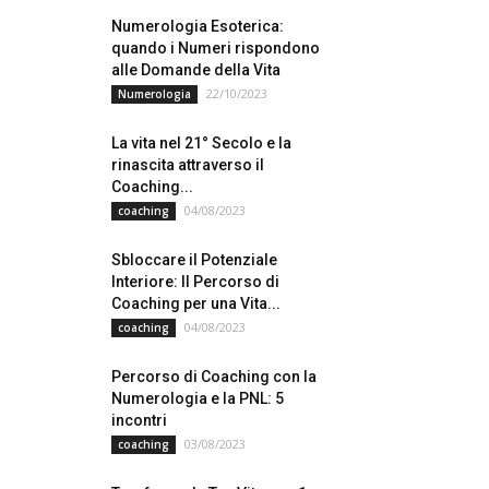
Numerologia Esoterica:
quando i Numeri rispondono
alle Domande della Vita
22/10/2023
Numerologia
La vita nel 21° Secolo e la
rinascita attraverso il
Coaching...
04/08/2023
coaching
Sbloccare il Potenziale
Interiore: Il Percorso di
Coaching per una Vita...
04/08/2023
coaching
Percorso di Coaching con la
Numerologia e la PNL: 5
incontri
03/08/2023
coaching