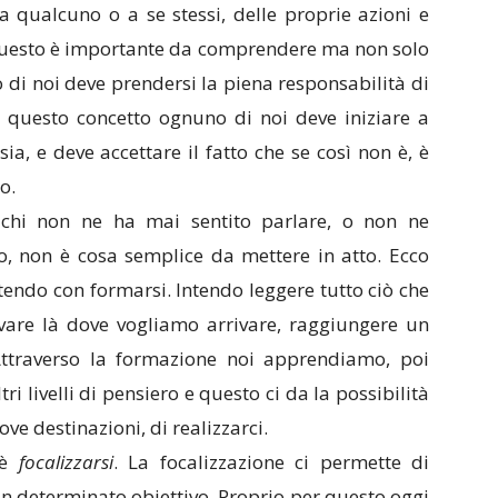
a qualcuno o a se stessi, delle proprie azioni e
 questo è importante da comprendere ma non solo
 di noi deve prendersi la piena responsabilità di
a questo concetto ognuno di noi deve iniziare a
ia, e deve accettare il fatto che se così non è, è
o.
r chi non ne ha mai sentito parlare, o non ne
to, non è cosa semplice da mettere in atto. Ecco
ntendo con formarsi. Intendo leggere tutto ciò che
vare là dove vogliamo arrivare, raggiungere un
Attraverso la formazione noi apprendiamo, poi
 livelli di pensiero e questo ci da la possibilità
ve destinazioni, di realizzarci.
 è
focalizzarsi
. La focalizzazione ci permette di
un determinato obiettivo. Proprio per questo oggi