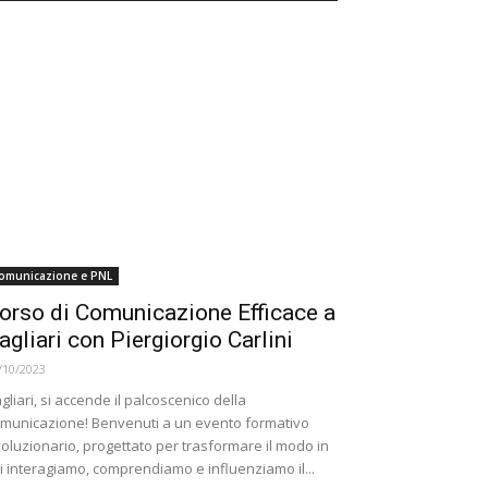
omunicazione e PNL
orso di Comunicazione Efficace a
agliari con Piergiorgio Carlini
/10/2023
gliari, si accende il palcoscenico della
municazione! Benvenuti a un evento formativo
voluzionario, progettato per trasformare il modo in
i interagiamo, comprendiamo e influenziamo il...