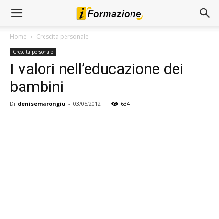
Home
Crescita personale
Crescita personale
I valori nell’educazione dei
bambini
Di
denisemarongiu
-
03/05/2012
634