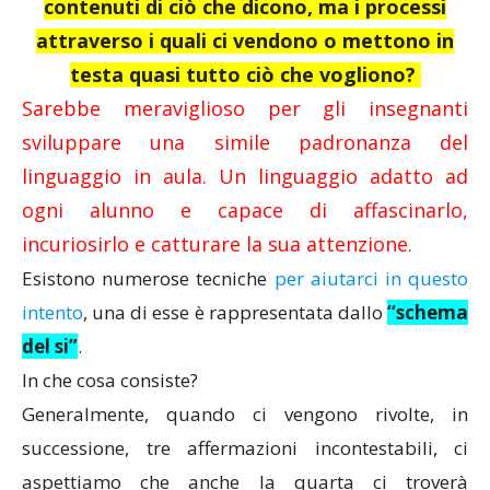
contenuti di ciò che dicono, ma i processi
attraverso i quali ci vendono o mettono in
testa quasi tutto ciò che vogliono?
Sarebbe meraviglioso per gli insegnanti
sviluppare una simile padronanza del
linguaggio in aula. Un linguaggio adatto ad
ogni alunno e capace di affascinarlo,
incuriosirlo e catturare la sua attenzione.
Esistono numerose tecniche
per aiutarci in questo
intento
, una di esse è rappresentata dallo
“schema
del si”
.
In che cosa consiste?
Generalmente, quando ci vengono rivolte, in
successione, tre affermazioni incontestabili, ci
aspettiamo che anche la quarta ci troverà