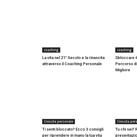
coaching
coaching
La vita nel 21° Secolo e la rinascita
Sbloccare il
attraverso il Coaching Personale
Percorso di
Migliore
Crescita personale
Crescita per
Ti senti bloccato? Ecco 3 consigli
Tu chi sei?
per riprendere in mano la tua vita
presentazio