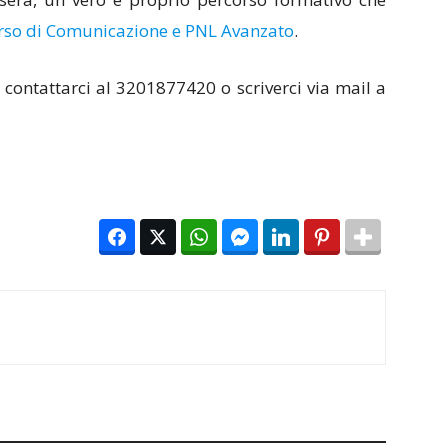
rso di Comunicazione e PNL Avanzato
.
te contattarci al 3201877420 o scriverci via mail a
Facebook
Twitter
WhatsApp
Facebook Messenger
LinkedIn
Pinterest