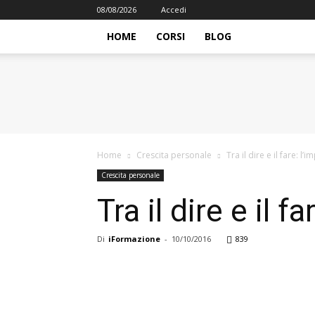
08/08/2026
Accedi
HOME
CORSI
BLOG
iFormazione
Home
Crescita personale
Tra il dire e il fare: l
Crescita personale
Tra il dire e il f
Di
iFormazione
-
10/10/2016
839