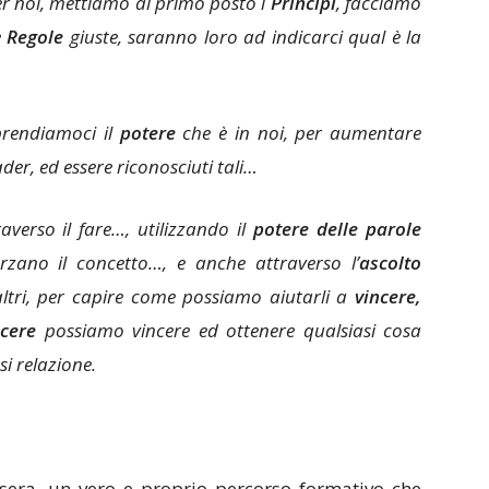
per noi, mettiamo al primo posto i
Principi
, facciamo
e
Regole
giuste, saranno loro ad indicarci qual è la
iprendiamoci il
potere
che è in noi, per aumentare
eader, ed essere riconosciuti tali…
verso il fare…, utilizzando il
potere delle parole
rzano il concetto…, e anche attraverso l’
ascolto
altri, per capire come possiamo aiutarli a
vincere,
ncere
possiamo vincere ed ottenere qualsiasi cosa
si relazione.
 sera, un vero e proprio percorso formativo che