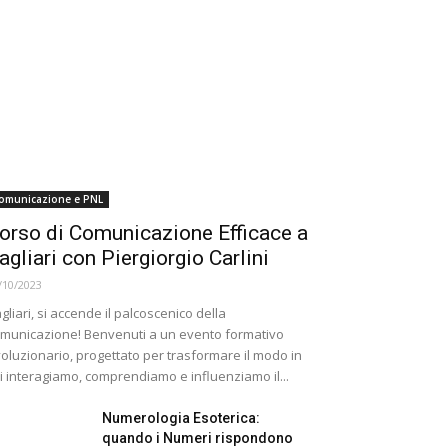
omunicazione e PNL
orso di Comunicazione Efficace a
agliari con Piergiorgio Carlini
/10/2023
gliari, si accende il palcoscenico della
municazione! Benvenuti a un evento formativo
voluzionario, progettato per trasformare il modo in
i interagiamo, comprendiamo e influenziamo il...
Numerologia Esoterica:
quando i Numeri rispondono