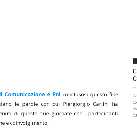
C
C
C
27
di Comunicazione e Pnl
conclusosi questo fine
Ca
co
iano le parole con cui Piergiorgio Carlini ha
ri
enuti di queste due giornate che i partecipanti
cu
ne e coinvolgimento: