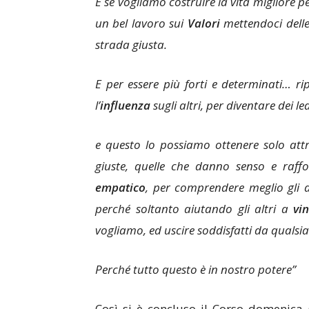
E se vogliamo costruire la vita migliore 
un bel lavoro sui
Valori
mettendoci dell
strada giusta.
E per essere più forti e determinati… r
l’
influenza
sugli altri, per diventare dei l
e questo lo possiamo ottenere solo attra
giuste, quelle che danno senso e raffo
empatico
, per comprendere meglio gli 
perché soltanto aiutando gli altri a
vi
vogliamo, ed uscire soddisfatti da qualsia
Perché tutto questo è in nostro potere”
Così si è concluso il Corso domenica